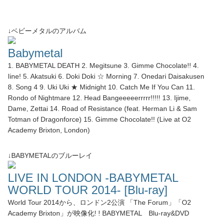
↓ベビーメタルのアルバム
Babymetal
1. BABYMETAL DEATH 2. Megitsune 3. Gimme Chocolate!! 4.
Iine! 5. Akatsuki 6. Doki Doki ☆ Morning 7. Onedari Daisakusen
8. Song 4 9. Uki Uki ★ Midnight 10. Catch Me If You Can 11.
Rondo of Nightmare 12. Head Bangeeeeerrrrr!!!!! 13. Ijime,
Dame, Zettai 14. Road of Resistance (feat. Herman Li & Sam
Totman of Dragonforce) 15. Gimme Chocolate!! (Live at O2
Academy Brixton, London)
↓BABYMETALのブルーレイ
LIVE IN LONDON -BABYMETAL
WORLD TOUR 2014- [Blu-ray]
World Tour 2014から、ロンドン2公演 「The Forum」「O2
Academy Brixton」が映像化! ! BABYMETAL Blu-ray&DVD