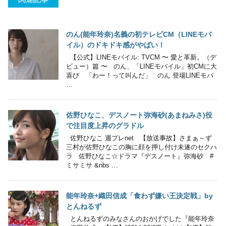
のん(能年玲奈)名義の初テレビCM（LINEモバ
イル）のドキドキ感がやばい！
【公式】LINEモバイル: TVCM 〜 愛と革新。（デ
ビュー）篇 〜 のん、「LINEモバイル」初CMに大
喜び 「わー！って叫んだ」 のん 登場LINEモバ
…
佐野ひなこ、デスノート弥海砂(あまねみさ)役
で注目度上昇のグラドル
佐野ひなこ 週プレnet 【放送事故】さまぁ～ず
三村が佐野ひなこの胸に顔を押し付け未遂のセクハ
ラ 佐野ひなこ☆ドラマ『デスノート』弥海砂 #
ミサミサ &nbs …
能年玲奈+織田信成「食わず嫌い王決定戦」by
とんねるず
とんねるずのみなさんのおかげでした『能年玲奈