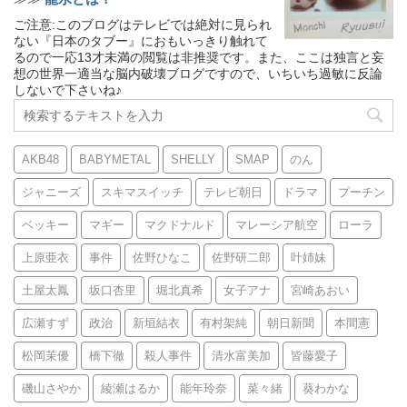
ご注意:このブログはテレビでは絶対に見られ
ない『日本のタブー』におもいっきり触れて
るので一応13才未満の閲覧は非推奨です。また、ここは独言と妄
想の世界一適当な脳内破壊ブログですので、いちいち過敏に反論
しないで下さいね♪
AKB48
BABYMETAL
SHELLY
SMAP
のん
ジャニーズ
スキマスイッチ
テレビ朝日
ドラマ
プーチン
ベッキー
マギー
マクドナルド
マレーシア航空
ローラ
上原亜衣
事件
佐野ひなこ
佐野研二郎
叶姉妹
土屋太鳳
坂口杏里
堀北真希
女子アナ
宮崎あおい
広瀬すず
政治
新垣結衣
有村架純
朝日新聞
本間憲
松岡茉優
橋下徹
殺人事件
清水富美加
皆藤愛子
磯山さやか
綾瀬はるか
能年玲奈
菜々緒
葵わかな