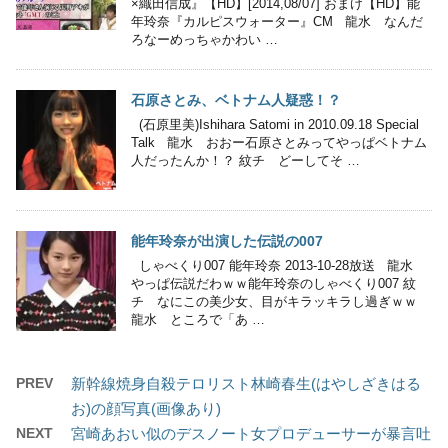
×織田信成』【HD】[2014,08/07] おまけ【HD】能
年玲奈『カルピスウォーター』CM 龍水 なんだ
ろなーめっちゃかわい …
石原さとみ、ベトナム人疑惑！？
(石原里美)Ishihara Satomi in 2010.09.18 Special
Talk 龍水 おおー石原さとみってやっぱベトナム
人だったんか！？ 紋チ どーしてそ …
能年玲奈が出演した伝説の007
しゃべくり007 能年玲奈 2013-10-28放送 龍水
やっぱ伝説だわｗｗ能年玲奈のしゃべくり007 紋
チ なにこの美少女、目がキラッキラし過ぎｗｗ
龍水 ところで「あ …
PREV
新幹線焼身自殺テロリスト林崎春生(はやしざきはる
お)の顔写真(画像あり)
NEXT
宮崎あおい似のデスノート女プロデューサーが暴言吐