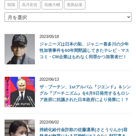
韓国
高月彩良
高橋大輔
黒島結菜
archives
2023/05/18
ジャニーズは日本の恥、ジャニー喜多川の少年
性加害事件を60年間黙認してきたテレビ・マス
コミ・CM企業はもれなく同罪かつ加害者だ！
2022/06/13
ザ・プーチン、1stアルバム『ジエンド』＆シン
グル『プーチニズム』を6月9日発売するもロシ
ア政府に抗議された日本政府により発禁に！？
2022/06/02
持続化給付金詐欺の佐藤凛果(さとうりんか)容
疑者が無罪になる可能性(マスクなし顔写真あ