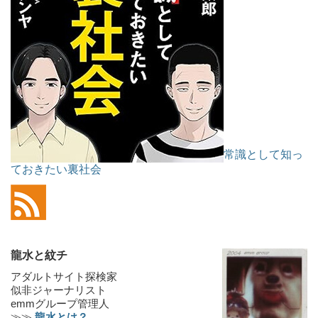
常識として知っ
ておきたい裏社会
龍水と紋チ
アダルトサイト探検家
似非ジャーナリスト
emmグループ管理人
≫≫
龍水とは？