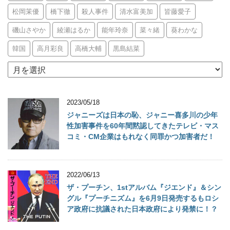
松岡茉優
橋下徹
殺人事件
清水富美加
皆藤愛子
磯山さやか
綾瀬はるか
能年玲奈
菜々緒
葵わかな
韓国
高月彩良
高橋大輔
黒島結菜
archives
2023/05/18
ジャニーズは日本の恥、ジャニー喜多川の少年
性加害事件を60年間黙認してきたテレビ・マス
コミ・CM企業はもれなく同罪かつ加害者だ！
2022/06/13
ザ・プーチン、1stアルバム『ジエンド』＆シン
グル『プーチニズム』を6月9日発売するもロシ
ア政府に抗議された日本政府により発禁に！？