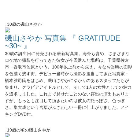
↓30歳の磯山さやか
磯山さやか 写真集 『 GRATITUDE
~30~ 』
30歳の誕生日に発売される最新写真集。海外も含め、さまざまな
ロケ地で撮影を行ってきた彼女が今回選んだ場所は、千葉県佐倉
市・香取市佐原という、100年以上前から栄え、今なお当時の面影
を色濃く残す街。デビュー当時から撮影を担当してきた写真家・
橋本雅司氏をはじめ、磯山さやかにゆかりのあるスタッフたちが
集まり、グラビアアイドルとして、そして1人の女性としての魅力
を追求しました。これまで見せたことのない露出の演出もありま
すが、もっとも注目して頂きたいのは彼女の艶っぽさ、色っぽ
さ。集大成という言葉がふさわしい一冊に仕上がりました。メイ
キングDVD付。
↓19歳の頃の磯山さやか