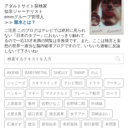
アダルトサイト探検家
似非ジャーナリスト
emmグループ管理人
≫≫
龍水とは？
ご注意:このブログはテレビでは絶対に見られ
ない『日本のタブー』におもいっきり触れて
るので一応13才未満の閲覧は非推奨です。また、ここは独言と妄
想の世界一適当な脳内破壊ブログですので、いちいち過敏に反論
しないで下さいね♪
AKB48
BABYMETAL
SHELLY
SMAP
のん
ジャニーズ
スキマスイッチ
テレビ朝日
ドラマ
プーチン
ベッキー
マギー
マクドナルド
マレーシア航空
ローラ
上原亜衣
事件
佐野ひなこ
佐野研二郎
叶姉妹
土屋太鳳
坂口杏里
堀北真希
女子アナ
宮崎あおい
広瀬すず
政治
新垣結衣
有村架純
朝日新聞
本間憲