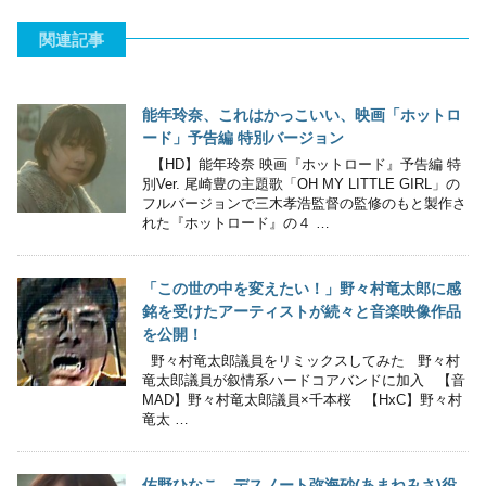
関連記事
能年玲奈、これはかっこいい、映画「ホットロ
ード」予告編 特別バージョン
【HD】能年玲奈 映画『ホットロード』予告編 特
別Ver. 尾崎豊の主題歌「OH MY LITTLE GIRL」の
フルバージョンで三木孝浩監督の監修のもと製作さ
れた『ホットロード』の­４ …
「この世の中を変えたい！」野々村竜太郎に感
銘を受けたアーティストが続々と音楽映像作品
を公開！
野々村竜太郎議員をリミックスしてみた 野々村
竜太郎議員が叙情系ハードコアバンドに加入 【音
MAD】野々村竜太郎議員×千本桜 【HxC】野々村
竜太 …
佐野ひなこ、デスノート弥海砂(あまねみさ)役