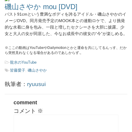
磯山さやか mou [DVD]
バスト91cmという豊満なボディを誇るアイドル・磯山さやかのイ
メージDVD。同月発売予定のMOOK本との連動ロケで、より挑発
的な水着に身を包み、一段と増したセクシーさを大胆に披露。少
女と大人の女が同居した、今なお成長中の彼女の“今”が楽しめる。
※ここの動画はYouTubeやDailymotionとかと運命を共にしてるんっす、だか
ら突然見れなくなる場合があるのであしからず.。
-
龍水のYouTube
-
皆藤愛子
,
磯山さやか
執筆者：
ryuusui
comment
コメント
※