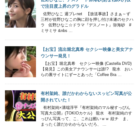
で注目度上昇のグラドル
佐野ひなこ 週プレnet 【放送事故】さまぁ～ず
三村が佐野ひなこの胸に顔を押し付け未遂のセクハ
ラ 佐野ひなこ☆ドラマ『デスノート』弥海砂 #
ミサミサ &nbs …
【お宝】流出堀北真希 セクシー映像と美女アナ
ウンサー発見！
【お宝】堀北真希 セクシー映像 (Castella DVD)
【発見】この美女アナウンサーは誰!? 龍水 おい
らの裏サイトにずーとあった「Coffee Bra …
有村架純、誰だかわからないスッピン写真が公
開されていた！
有村架純×溝端淳平『有村架純のマル秘すっぴん
写真大公開』(TOKIOカケル) 龍水 有村架純のす
っぴん写真って、こ、これは酷いｗｗ 紋チ ま、
まったく誰だかわからないだろ、 …