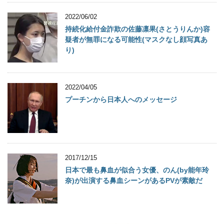
2022/06/02
持続化給付金詐欺の佐藤凛果(さとうりんか)容
疑者が無罪になる可能性(マスクなし顔写真あ
り)
2022/04/05
プーチンから日本人へのメッセージ
2017/12/15
日本で最も鼻血が似合う女優、のん(by能年玲
奈)が出演する鼻血シーンがあるPVが素敵だ